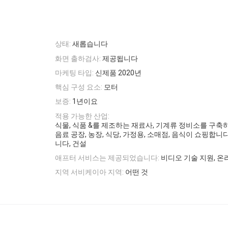
상태:
새롭습니다
화면 출하검사:
제공됩니다
마케팅 타입:
신제품 2020년
핵심 구성 요소:
모터
보증:
1년이요
적용 가능한 산업:
식물, 식품 &를 제조하는 재료사, 기계류 정비소를 구축하는
음료 공장, 농장, 식당, 가정용, 소매점, 음식이 쇼핑합니
니다, 건설
애프터 서비스는 제공되었습니다:
비디오 기술 지원, 온
지역 서비케이아 지역:
어떤 것