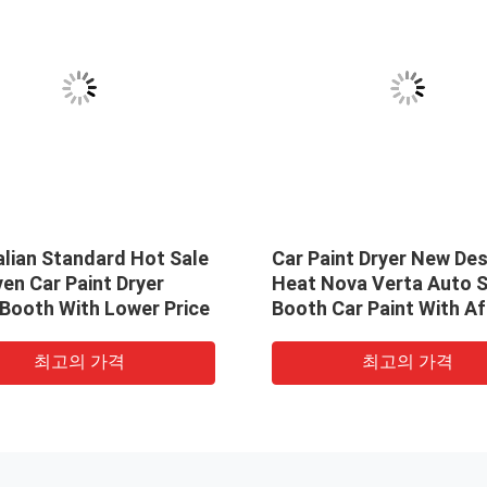
alian Standard Hot Sale
Car Paint Dryer New De
en Car Paint Dryer
Heat Nova Verta Auto 
 Booth With Lower Price
Booth Car Paint With Af
sales Service
최고의 가격
최고의 가격