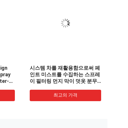
sign
시스템 차를 재활용함으로써 페
Car 
Spray
인트 미스트를 수집하는 스프레
Disc
ter-
이 필터링 먼지 막이 덧옷 분무
Semi
페인트 부스 건식분무
최고의 가격