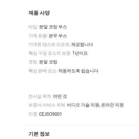
제품 사양
타입:
분말 코팅 부스
기계 유형:
분무 부스
기계류 테스트 리포트:
제공됩니다
핵심 구성 요소의 보증:
1년이요
코팅:
분말 코팅
핵심 판매 요소:
작동하도록 쉽습니다
전시실 위치:
어떤 것
보증서 서비스 뒤에:
비디오 기술 지원, 온라인 지원
인증:
CE,ISO9001
기본 정보