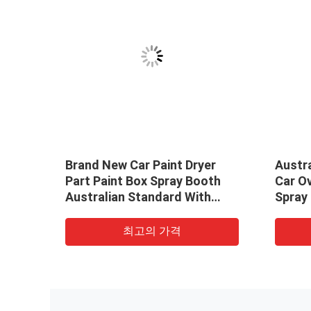
써 페
Brand New Car Paint Dryer
Austr
스프레
Part Paint Box Spray Booth
Car Ov
 분무
Australian Standard With
Spray
Discount
최고의 가격